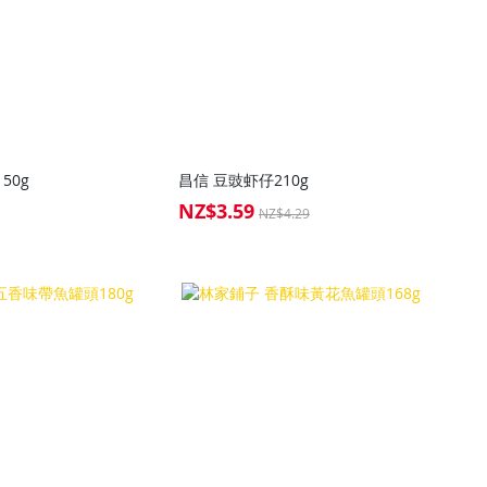
50g
昌信 豆豉虾仔210g
NZ$3.59
Special
NZ$4.29
Price