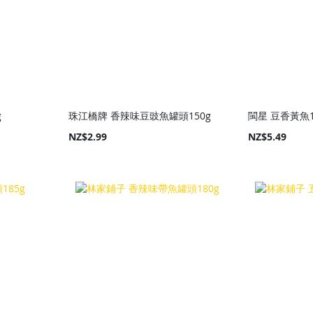
g
珠江橋牌 香辣味豆豉魚罐頭150g
閩星 豆香黃魚1
NZ$2.99
NZ$5.49