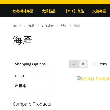
秋冬滋補專區
火爆新品
【MIT】良品
火鍋專區
Home
食品
方便速食
配菜
海產
海產
View
Grid
List
17
Items
Shopping Options
as
PRICE
出產地
Compare Products