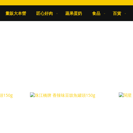
量販大本營
匠心好肉
蔬果蛋奶
食品
百貨