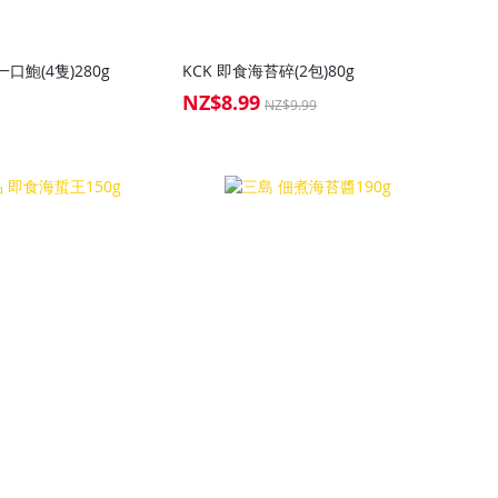
口鮑(4隻)280g
KCK 即食海苔碎(2包)80g
NZ$8.99
Special
NZ$9.99
Price