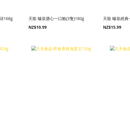
168g
天龍 蠔皇溏心一口鮑(3隻)180g
天龍 蠔皇經典一
NZ$10.99
NZ$15.99