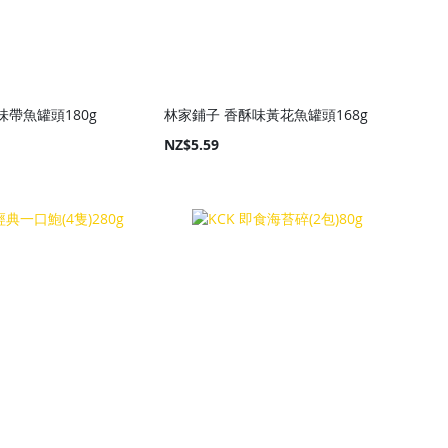
味帶魚罐頭180g
林家鋪子 香酥味黃花魚罐頭168g
NZ$5.59