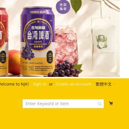
Language
elcome to NJK!
Sign In
Create an Account
繁體中文
My Cart