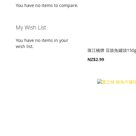
You have no items to compare.
My Wish List
You have no items in your
wish list.
珠江橋牌 豆豉魚罐頭150
NZ$2.99
Add to Cart
Add to Cart
Add to Cart
Add to Cart