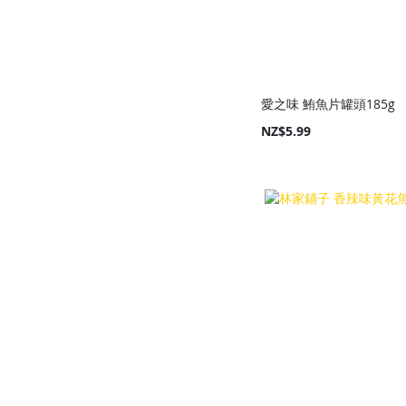
愛之味 鮪魚片罐頭185g
NZ$5.99
Add to Cart
Add to Cart
Add to Cart
Add to Cart