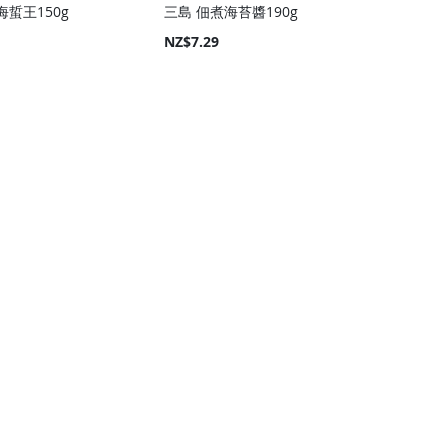
蜇王150g
三島 佃煮海苔醬190g
NZ$7.29