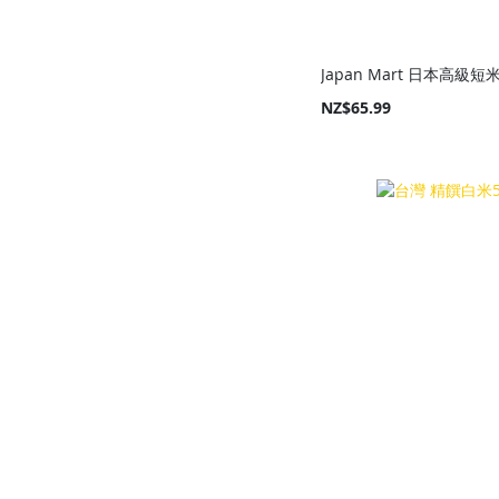
Japan Mart 日本高級短米
NZ$65.99
Add to Cart
Add to Cart
Add to Cart
Add to Cart