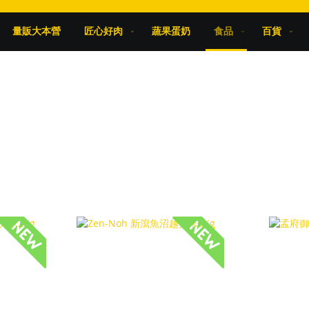
量販大本營
匠心好肉
蔬果蛋奶
食品
百貨