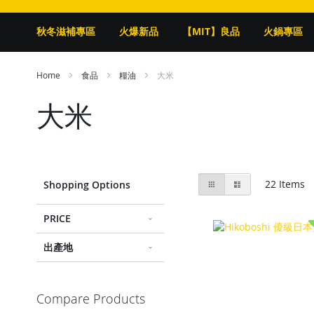
秋冬滋補專區
火爆新品
【MIT】良品
火鍋專區
Home
食品
糧油
大米
大米
View
Grid
List
22
Items
Shopping Options
as
PRICE
出產地
Compare Products