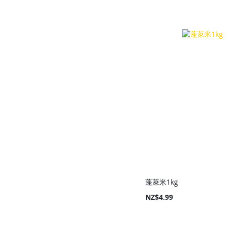
Add to Cart
Add to Cart
Add to Cart
Add to Cart
蓬萊米1kg
NZ$4.99
Add to Cart
Add to Cart