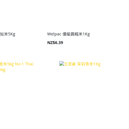
i 短米5Kg
Welpac 優級圓糯米1Kg
NZ$6.39