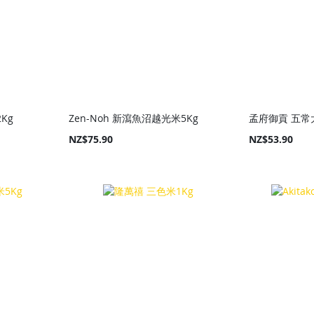
2Kg
Zen-Noh 新瀉魚沼越光米5Kg
孟府御貢 五常
NZ$75.90
NZ$53.90