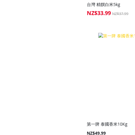
台灣 精饌白米5kg
NZ$33.99
Special
NZ$37.99
Price
Add to Cart
Add to Cart
Add to Cart
Add to Cart
第一牌 泰國香米10Kg
NZ$49.99