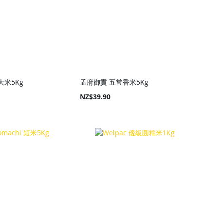
大米5Kg
孟府御貢 五常香米5Kg
NZ$39.90