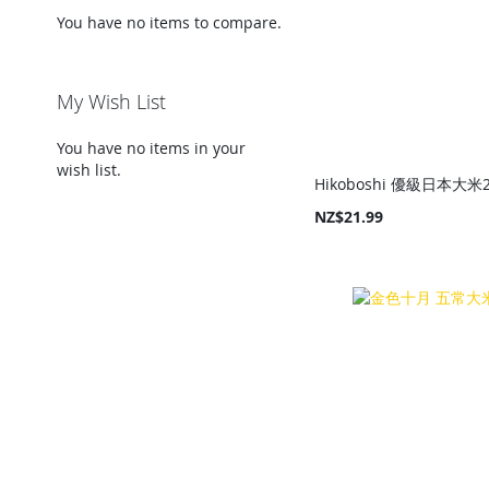
You have no items to compare.
My Wish List
You have no items in your
wish list.
Hikoboshi 優級日本大米
NZ$21.99
Add to Cart
Add to Cart
Add to Cart
Add to Cart