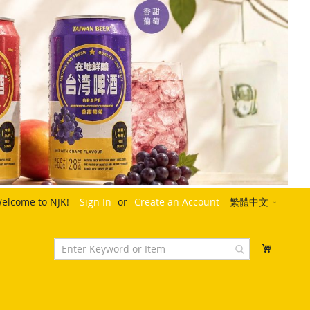
Language
elcome to NJK!
Sign In
Create an Account
繁體中文
My Cart