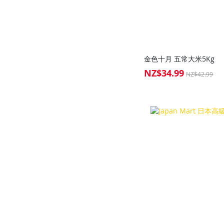
金色十月 五常大米5Kg
NZ$34.99
Special
NZ$42.99
Price
Add to Cart
Add to Cart
Add to Cart
Add to Cart