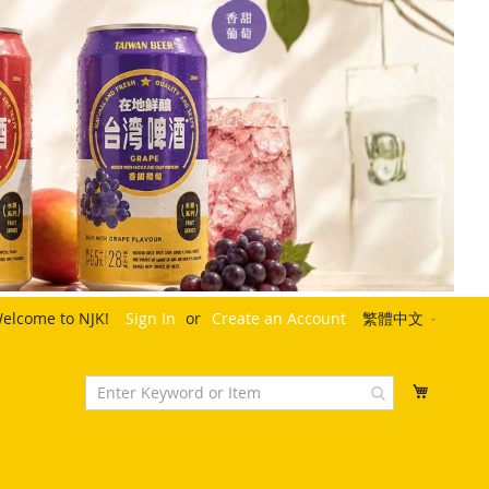
Language
elcome to NJK!
Sign In
Create an Account
繁體中文
My Cart