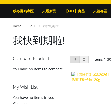
秋冬滋補專區
火爆新品
【MIT】良品
火鍋專區
Home
SALE
我快到期啦!
我快到期啦!
View
Compare Products
Grid
List
Items
1
-
3
as
You have no items to compare.
My Wish List
You have no items in your
wish list.