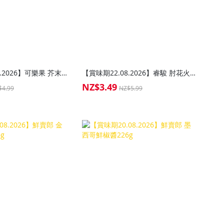
【賞味期24.08.2026】可樂果 芥末味豌豆酥118g
【賞味期22.08.2026】睿駿 肘花火腿香腸200g
NZ$3.49
Special
$4.99
NZ$5.99
Price