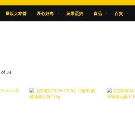
量販大本營
匠心好肉
蔬果蛋奶
食品
百貨
0
of
34