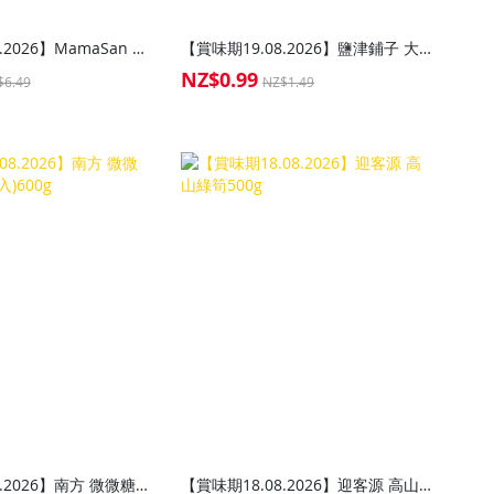
【賞味期20.08.2026】MamaSan 味醂500ml
【賞味期19.08.2026】鹽津鋪子 大魔王 香辣味魔芋絲54g
NZ$0.99
Special
$6.49
NZ$1.49
Price
【賞味期19.08.2026】南方 微微糖黑芝麻糊(12入)600g
【賞味期18.08.2026】迎客源 高山綠筍500g