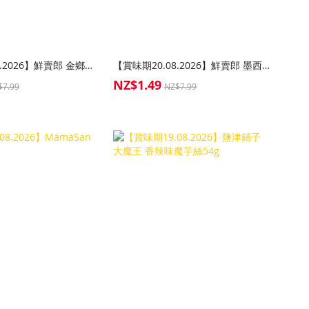
【賞味期20.08.2026】鮮賣郎 金鄉鮮蒜蓉醬226g
【賞味期20.08.2026】鮮賣郎 墨西哥鮮椒醬226g
NZ$1.49
Special
$7.99
NZ$7.99
Price