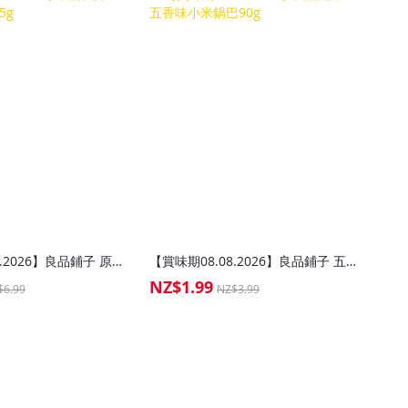
【賞味期08.08.2026】良品鋪子 原味鮮烤奶皮65g
【賞味期08.08.2026】良品鋪子 五香味小米鍋巴90g
NZ$1.99
Special
$6.99
NZ$3.99
Price